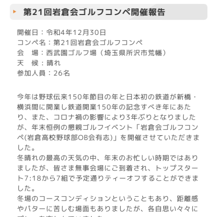
第21回岩倉会ゴルフコンペ開催報告
開催日：令和4年12月30日
コンペ名：第21回岩倉会ゴルフコンペ
会 場：西武園ゴルフ場（埼玉県所沢市荒幡）
天 候 : 晴れ
参加人員：26名
今年は野球伝来150年節目の年と日本初の鉄道が新橋・
横浜間に開業し鉄道開業150年の記念すべき年にあた
り、また、コロナ禍の影響により3年ぶりとなりました
が、年末恒例の懇親ゴルフイベント「岩倉会ゴルフコン
ペ(岩倉高校野球部OB会有志)」を開催させていただきま
した。
冬晴れの最高の天気の中、年末のお忙しい時期ではあり
ましたが、皆さま無事会場にご到着され、トップスター
ト7:18から7組で予定通りティーオフすることができま
した。
冬場のコースコンディションということもあり、距離感
やパターに苦しむ場面もありましたが、各自思い々々に