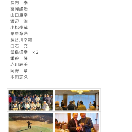
長内 泰
富岡誠治
山口重幸
渡辺 治
小松俊哉
栗原章浩
長谷川幸雄
白石 充
武島信幸 ×２
鎌谷 隆
赤川辰美
岡野 章
本田宗久