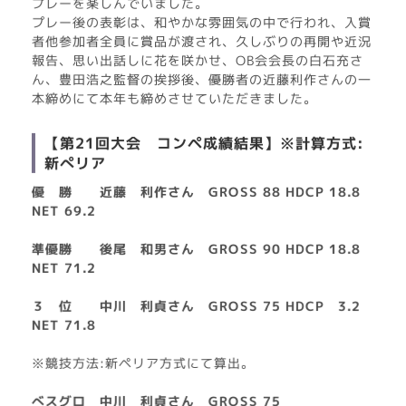
プレーを楽しんでいました。
プレー後の表彰は、和やかな雰囲気の中で行われ、入賞
者他参加者全員に賞品が渡され、久しぶりの再開や近況
報告、思い出話しに花を咲かせ、OB会会長の白石充さ
ん、豊田浩之監督の挨拶後、優勝者の近藤利作さんの一
本締めにて本年も締めさせていただきました。
【第21回大会 コンペ成績結果】※計算方式:
新ぺリア
優 勝 近藤 利作さん GROSS 88 HDCP 18.8
NET 69.2
準優勝 後尾 和男さん GROSS 90 HDCP 18.8
NET 71.2
３ 位 中川 利貞さん GROSS 75 HDCP 3.2
NET 71.8
※競技方法:新ペリア方式にて算出。
べスグロ 中川 利貞さん GROSS 75