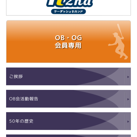
OB・OG
会員専用
ご挨拶
OB会活動報告
50年の歴史