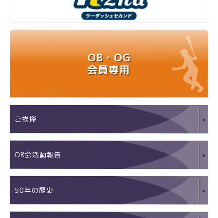
OB・OG
会員専用
ご挨拶
OB会活動報告
50年の歴史