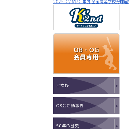
2025（令和7）年度 全国高等学校野球
OB・OG
会員専用
ご挨拶
OB会活動報告
50年の歴史