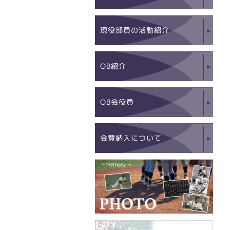
現役部員の活動紹介
OB紹介
OB会役員
会費納入について