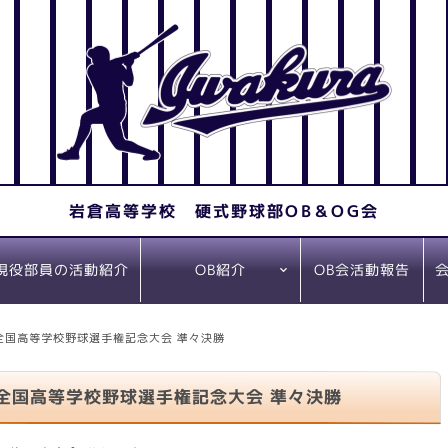
岩倉高等学校 硬式野球部OB＆OG会
現役部員の活動紹介
OB会活動報告
OB紹介
社会人野球在籍選
プロ野球在籍選手
手
 全国高等学校野球選手権記念大会 準々決勝
 全国高等学校野球選手権記念大会 準々決勝