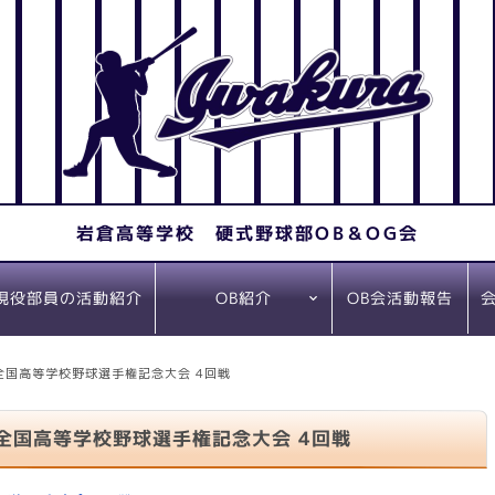
岩倉高等学校 硬式野球部OB＆OG会
現役部員の活動紹介
OB会活動報告
OB紹介
社会人野球在籍選
プロ野球在籍選手
手
 全国高等学校野球選手権記念大会 4回戦
 全国高等学校野球選手権記念大会 4回戦