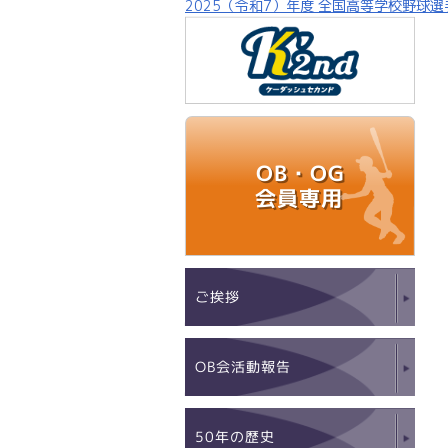
2025（令和7）年度 全国高等学校野球選
OB・OG
会員専用
ご挨拶
OB会活動報告
50年の歴史