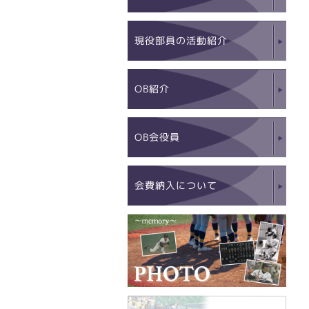
現役部員の活動紹介
OB紹介
OB会役員
会費納入について