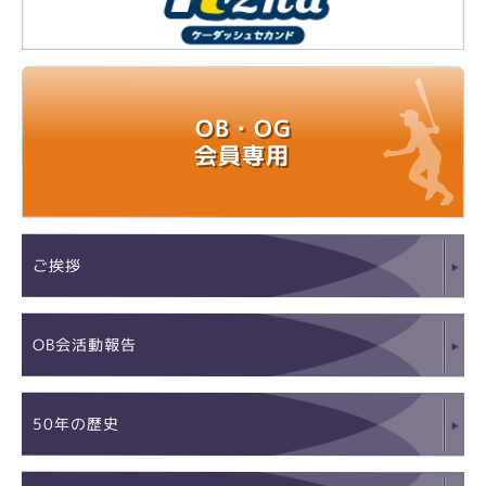
OB・OG
会員専用
ご挨拶
OB会活動報告
50年の歴史