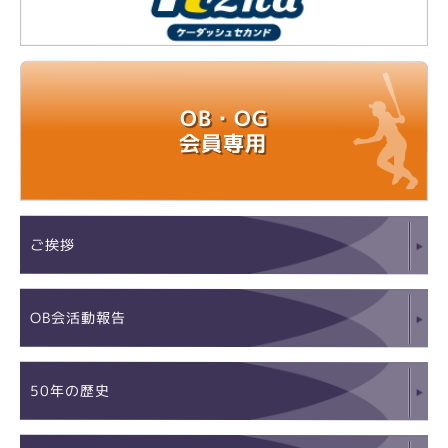
OB・OG
会員専用
ご挨拶
OB会活動報告
50年の歴史